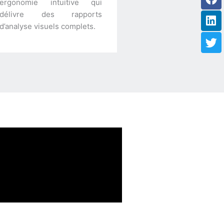
ergonomie intuitive qui
délivre des rapports
d’analyse visuels complets.