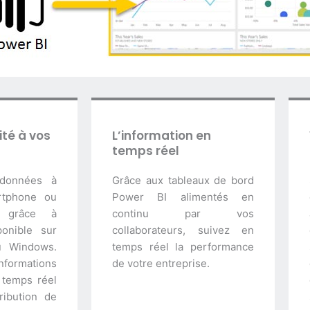
ité à vos
L’information en
temps réel
 données à
Grâce aux tableaux de bord
rtphone ou
Power BI alimentés en
e grâce à
continu par vos
sponible sur
collaborateurs, suivez en
u Windows.
temps réel la performance
informations
de votre entreprise.
 temps réel
ribution de