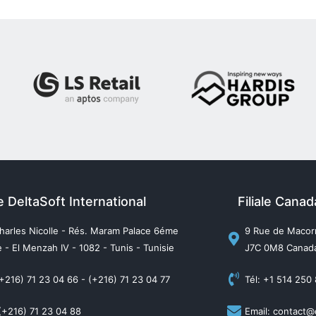
e DeltaSoft International
Filiale Cana
harles Nicolle - Rés. Maram Palace 6éme
9 Rue de Macorn
 - El Menzah IV - 1082 - Tunis - Tunisie
J7C 0M8 Canad
(+216) 71 23 04 66 - (+216) 71 23 04 77
Tél: +1 514 250
(+216) 71 23 04 88
Email: contact@