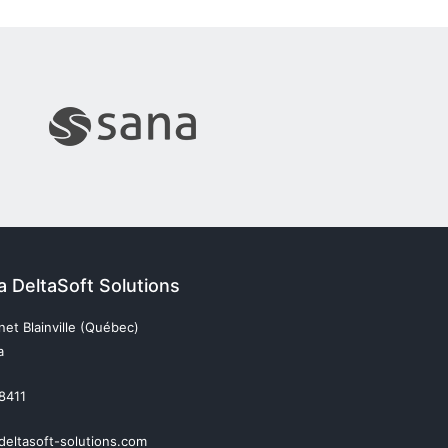
da DeltaSoft Solutions
et Blainville (Québec)
a
 8411
deltasoft-solutions.com