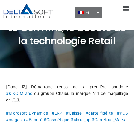
Men
Fr
LS CENTRAL, la beauté de
la technologie Retail
[Done ☑️] Démarrage réussi de la première boutique
#KIKO_Milano
du groupe Chaibi, la marque N°1 de maquillage
en 🇮🇹 .
#Microsoft_Dynamics
#ERP
#Caisse
#carte_fidélité
#POS
#magasin
#Beauté
#Cosmétique
#Make_up
#Carrefour_Marsa