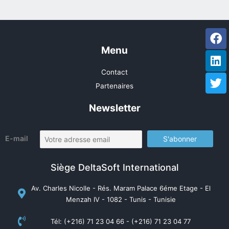
Fa
Li
Tw
Menu
Contact
Partenaires
Newsletter
E-mail
Siège DeltaSoft International
Av. Charles Nicolle - Rés. Maram Palace 6éme Etage - El
Menzah IV - 1082 - Tunis - Tunisie
Tél: (+216) 71 23 04 66 - (+216) 71 23 04 77