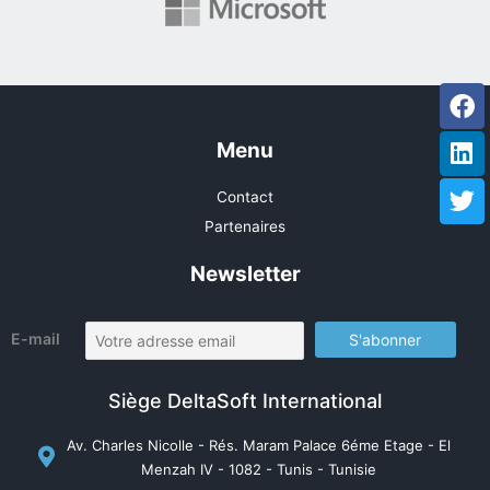
Fa
Li
Tw
Menu
Contact
Partenaires
Newsletter
E-mail
Siège DeltaSoft International
Av. Charles Nicolle - Rés. Maram Palace 6éme Etage - El
Menzah IV - 1082 - Tunis - Tunisie