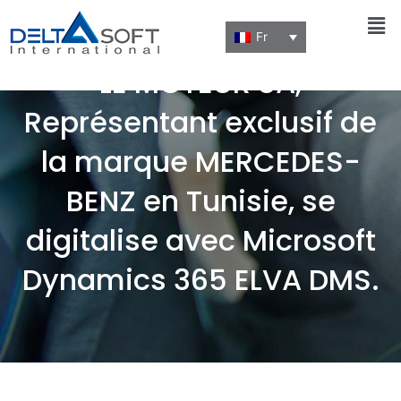
Men
Fr
LE MOTEUR SA,
Représentant exclusif de
la marque MERCEDES-
BENZ en Tunisie, se
digitalise avec Microsoft
Dynamics 365 ELVA DMS.