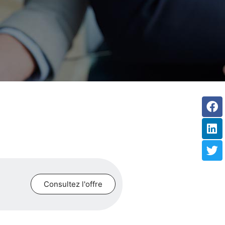
Fa
Li
Tw
Consultez l'offre