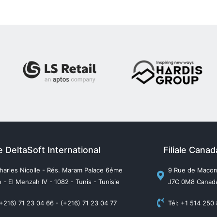
e DeltaSoft International
Filiale Cana
harles Nicolle - Rés. Maram Palace 6éme
9 Rue de Macorn
 - El Menzah IV - 1082 - Tunis - Tunisie
J7C 0M8 Canad
(+216) 71 23 04 66 - (+216) 71 23 04 77
Tél: +1 514 250