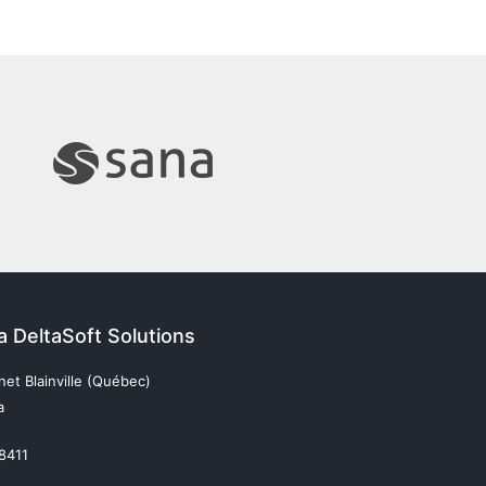
da DeltaSoft Solutions
et Blainville (Québec)
a
 8411