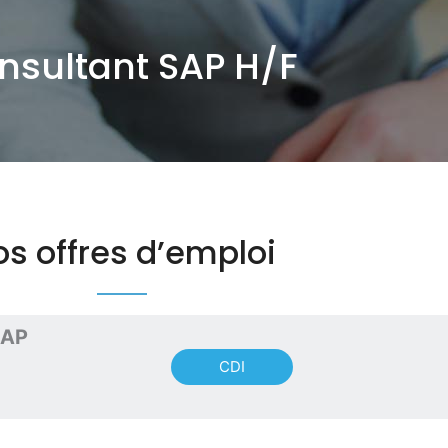
nsultant SAP H/F
os offres d’emploi
SAP
CDI