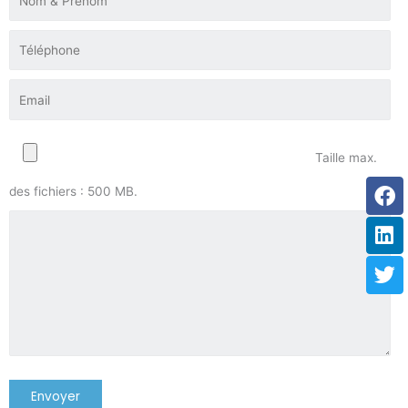
Taille max.
Fa
Li
Tw
des fichiers : 500 MB.