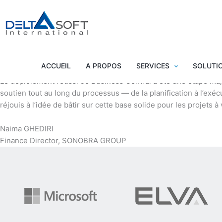
Témoignage 3
Par
dalta_fegr1k
/
mai 12, 2025
ACCUEIL
A PROPOS
SERVICES
SOLUTI
Le déploiement réussi de Business Central a été une étape majeu
soutien tout au long du processus — de la planification à l’exécu
réjouis à l’idée de bâtir sur cette base solide pour les projets à 
Naima GHEDIRI
Finance Director, SONOBRA GROUP