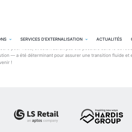
ONS
SERVICES D’EXTERNALISATION
ACTUALITÉS
re pour nous, et cela n’aurait pas été possible sans le dévouem
tion — a été déterminant pour assurer une transition fluide et ef
venir !