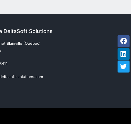
da DeltaSoft Solutions
Fa
Li
Tw
et Blainville (Québec)
a
 8411
deltasoft-solutions.com