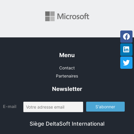
Fa
Li
Tw
Menu
Contact
Partenaires
Newsletter
E-mail
Siège DeltaSoft International