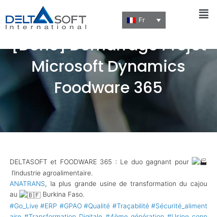
Men
Fr
[Done] Démarrage Projet
Microsoft Dynamics
Foodware 365
DELTASOFT et FOODWARE 365 : Le duo gagnant pour
l’industrie agroalimentaire.
ANATRANS
, la plus grande usine de transformation du cajou
au
Burkina Faso.
#Go_Live
#ERP
#GPAO
#Qualité
#Traçabilité
#Sécurité_aliment
aire
#Transformation_Digitale
#4ème_génération
#Usine_conn