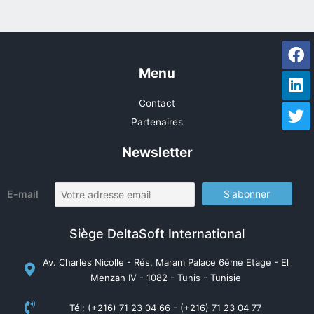
Fa
Li
Tw
Menu
Contact
Partenaires
Newsletter
E-mail
Siège DeltaSoft International
Av. Charles Nicolle - Rés. Maram Palace 6éme Etage - El
Menzah IV - 1082 - Tunis - Tunisie
Tél: (+216) 71 23 04 66 - (+216) 71 23 04 77