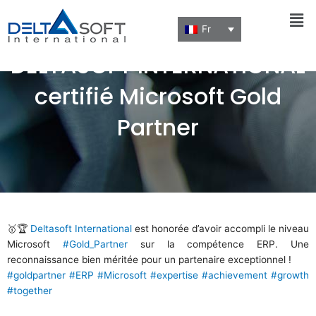
Men
Fr
DELTASOFT INTERNATIONAL
certifié Microsoft Gold
Partner
🥇🏆
Deltasoft International
est honorée d’avoir accompli le niveau
Microsoft
#Gold_Partner
sur la compétence ERP. Une
reconnaissance bien méritée pour un partenaire exceptionnel !
#goldpartner
#ERP
#Microsoft
#expertise
#achievement
#growth
#together